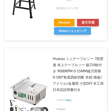
SK11(エスケー11)
Amazon
楽天市場
Yahooショッピング
Huanyu ミニテーブルソー 7段変
速 卓上テーブルソー 鋸刃4枚付
き 9000RPM 0-15MM鋸刃昇降
0-180°角度調節切断 木材/基板/
アクリル/金属用 小型DIY 木工用
日本語説明書付き
created by
Rinker
Huanyu