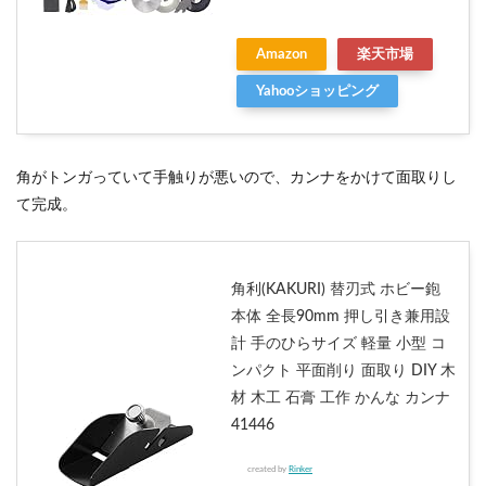
Amazon
楽天市場
Yahooショッピング
角がトンガっていて手触りが悪いので、カンナをかけて面取りし
て完成。
角利(KAKURI) 替刃式 ホビー鉋
本体 全長90mm 押し引き兼用設
計 手のひらサイズ 軽量 小型 コ
ンパクト 平面削り 面取り DIY 木
材 木工 石膏 工作 かんな カンナ
41446
created by
Rinker