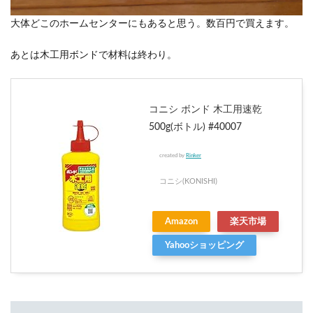
大体どこのホームセンターにもあると思う。数百円で買えます。
あとは木工用ボンドで材料は終わり。
コニシ ボンド 木工用速乾
500g(ボトル) #40007
created by
Rinker
コニシ(KONISHI)
Amazon
楽天市場
Yahooショッピング