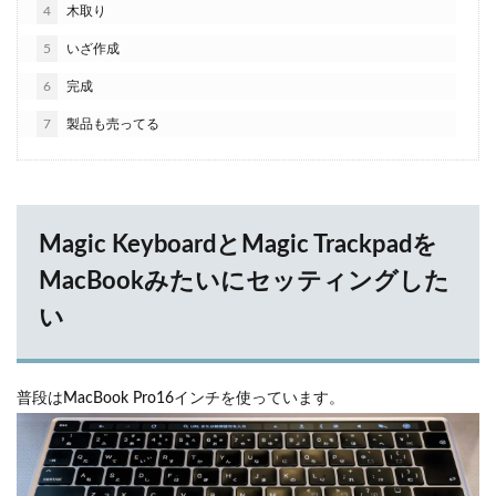
4
木取り
5
いざ作成
6
完成
7
製品も売ってる
Magic KeyboardとMagic Trackpadを
MacBookみたいにセッティングした
い
普段はMacBook Pro16インチを使っています。