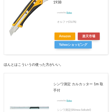
193B
created by
Rinker
オルファ(OLFA)
Amazon
楽天市場
Yahooショッピング
ほんとはこういうの使った方がいい。
シンワ測定 カルカッター 1m 取
手付
created by
Rinker
シンワ測定(Shinwa Sokutei)